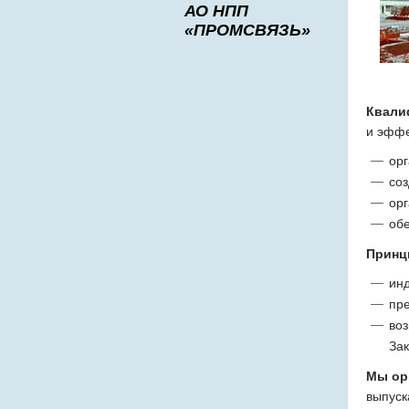
АО НПП
«ПРОМСВЯЗЬ»
Квали
и эффе
ор
соз
ор
об
Принц
инд
пр
воз
Зак
Мы ор
выпуск