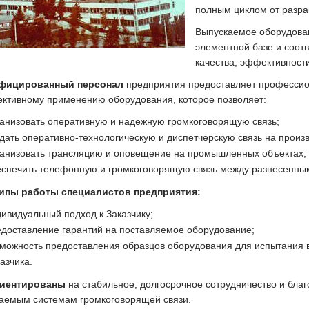
полным циклом от разра
Выпускаемое оборудова
элементной базе и соот
качества, эффективности
фицированный персонал
предприятия предоставляет профессио
ктивному применению оборудования, которое позволяет:
ганизовать оперативную и надежную громкоговорящую связь;
дать оперативно-технологическую и диспетчерскую связь на произ
ганизовать трансляцию и оповещение на промышленных объектах;
еспечить телефонную и громкоговорящую связь между разнесенны
ипы работы специалистов предприятия:
ивидуальный подход к Заказчику;
едоставление гарантий на поставляемое оборудование;
можность предоставления образцов оборудования для испытания в
азчика.
иентированы
на стабильное, долгосрочное сотрудничество и бла
аемым системам громкоговорящей связи.