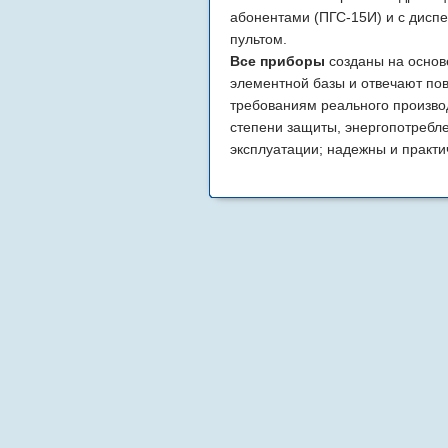
абонентами (ПГС-15И) и с дисп
пультом.
Все приборы
созданы на основ
элементной базы и отвечают п
требованиям реального произво
степени защиты, энергопотребл
•
•
эксплуатации; надежны и практи
требуют ремонта на протяжении 
службы.